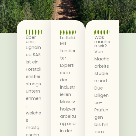
Über
Was
Leitbild
uns
mache
Mit
n wir?
Lignoin
fundier
Von
ca SAS
ter
Machb
ist ein
Experti
arkeits
Forstdi
se in
studie
enstlei
der
n und
stungs
industr
Due-
untern
iellen
Diligen
ehmen
Massiv
ce-
,
holzver
Prüfun
welche
arbeitu
gen
s
ng und
bis hin
maßg
in der
zum
eschn