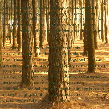
Durch die Leitung verschiedener Laubholzsägewerke in
Deutschland und Kolumbien verfüge ich sowohl über
umfassende praktische Prozesskenntnisse, als auch über
eine umfangreiche Orts- und Marktkenntnis. Bis dato
wurden Projekte realisiert in: Kolumbien, Ecuador, Peru und
Panamá.
Die „Planung von Produktionsanlagen für die
Massivholzindustrie“ bedeutet für mich, die, an Ihre
Bedürfnisse zum einen und an lokale Gegebenheiten zum
anderen, am besten angepasste Lösung zu erarbeiten, um
so optimale Produktionsbedingungen zu schaffen.
Darüber hinaus sehe ich die damit verbundene Stärkung
der lokalen Holz- und Forstwirtschaft als einen
erstrebenswerten Nebeneffekt – dies besonders in Zeiten,
in denen es gilt die natürlichen Waldressourcen zu erhalten
und im besten Falle gar zu vergrößern.