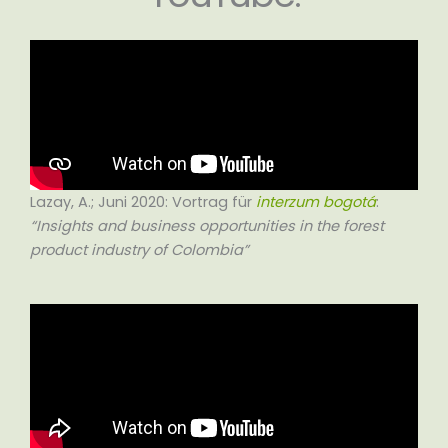
Lazay, A.; Juni 2020: Vortrag für
interzum bogotá
:
“Insights and business opportunities in the forest
product industry of Colombia”