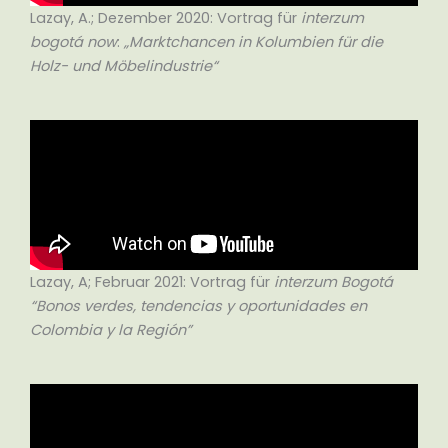
Lazay, A.; Dezember 2020: Vortrag für
interzum
bogotá now
:
„Marktchancen in Kolumbien für die
Holz- und Möbelindustrie“
Lazay, A; Februar 2021: Vortrag für
interzum Bogotá
“Bonos verdes, tendencias y oportunidades en
Colombia y la Región”