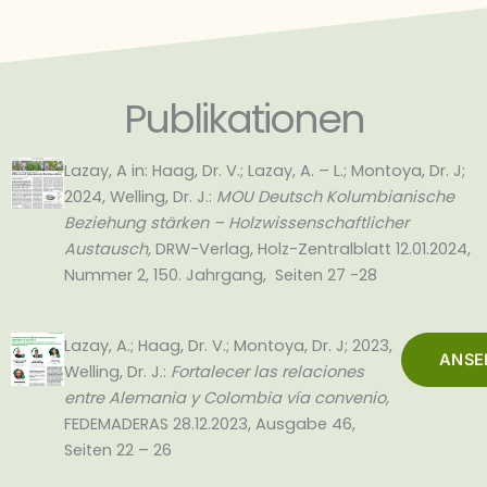
Publikationen
Lazay, A in: Haag, Dr. V.; Lazay, A. – L.; Montoya, Dr. J;
2024, Welling, Dr. J.:
MOU Deutsch Kolumbianische
Beziehung stärken – Holzwissenschaftlicher
Austausch,
DRW-Verlag, Holz-Zentralblatt 12.01.2024,
Nummer 2, 150. Jahrgang, Seiten 27 -28
Lazay, A.; Haag, Dr. V.; Montoya, Dr. J; 2023,
ANSE
Welling, Dr. J.:
Fortalecer las relaciones
entre Alemania y Colombia vía convenio,
FEDEMADERAS 28.12.2023, Ausgabe 46,
Seiten 22 – 26