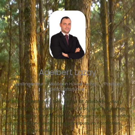
Über mich
Adelbert Lazay
Forstingenieur – Master in Holzwirtschaft – Position:
Geschäftsführer
Profil Geschäftsführer: Mein Name ist Adelbert-Ludwig
Lazay – ich bin studierter Holzwirt (M.Sc.) und habe mich
auf die Planung von Produktionsanlagen zur Massivholzbe-
und verarbeitung von Plantagenhölzern im nördlichen
Südamerika spezialisiert.