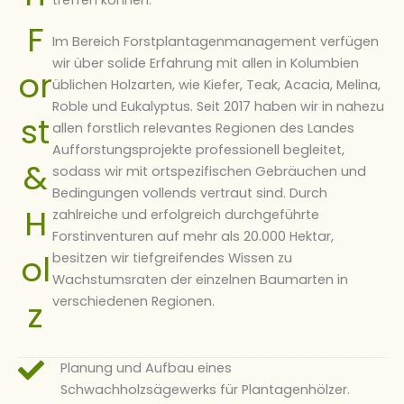
treffen können.
F
Im Bereich Forstplantagenmanagement verfügen
wir über solide Erfahrung mit allen in Kolumbien
or
üblichen Holzarten, wie Kiefer, Teak, Acacia, Melina,
Roble und Eukalyptus. Seit 2017 haben wir in nahezu
st
allen forstlich relevantes Regionen des Landes
Aufforstungsprojekte professionell begleitet,
&
sodass wir mit ortspezifischen Gebräuchen und
Bedingungen vollends vertraut sind. Durch
H
zahlreiche und erfolgreich durchgeführte
Forstinventuren auf mehr als 20.000 Hektar,
ol
besitzen wir tiefgreifendes Wissen zu
Wachstumsraten der einzelnen Baumarten in
verschiedenen Regionen.
z
Planung und Aufbau eines
Schwachholzsägewerks für Plantagenhölzer.