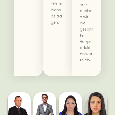
Kolum
holz
biens
decke
beitra
n wir
gen.
die
gesam
te
Holzpr
odukti
onsket
te ab.