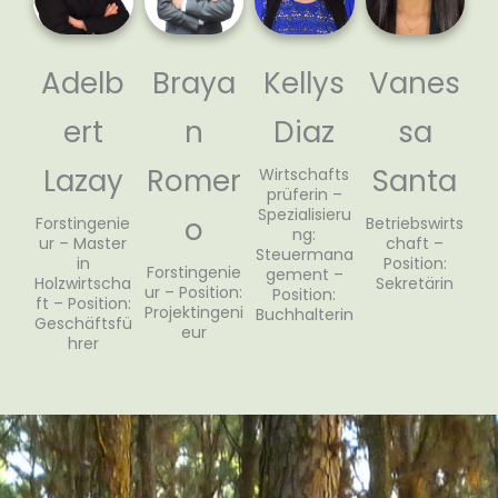
Kellys
Adelb
Braya
Vanes
Diaz
ert
n
sa
Lazay
Romer
Santa
Wirtschafts
prüferin –
Spezialisieru
o
Forstingenie
Betriebswirts
ng:
ur – Master
chaft –
Steuermana
in
Position:
Forstingenie
gement –
Holzwirtscha
Sekretärin
ur – Position:
Position:
ft – Position:
Projektingeni
Buchhalterin
Geschäftsfü
eur
hrer