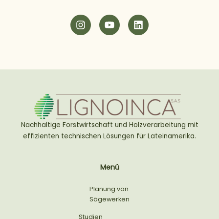
I
Y
L
n
o
i
s
u
n
t
t
k
a
u
e
g
b
d
r
e
i
a
n
m
Nachhaltige Forstwirtschaft und Holzverarbeitung mit
effizienten technischen Lösungen für Lateinamerika.
Menú
Planung von
Sägewerken
Studien