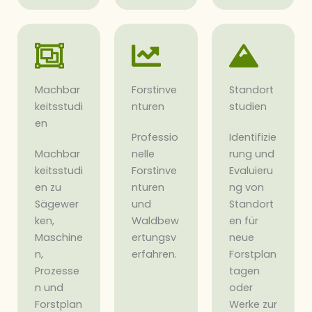
Machbar
Forstinve
Standort
keitsstudi
nturen
studien
en
Professio
Identifizie
Machbar
nelle
rung und
keitsstudi
Forstinve
Evaluieru
en zu
nturen
ng von
Sägewer
und
Standort
ken,
Waldbew
en für
Maschine
ertungsv
neue
n,
erfahren.
Forstplan
Prozesse
tagen
n und
oder
Forstplan
Werke zur