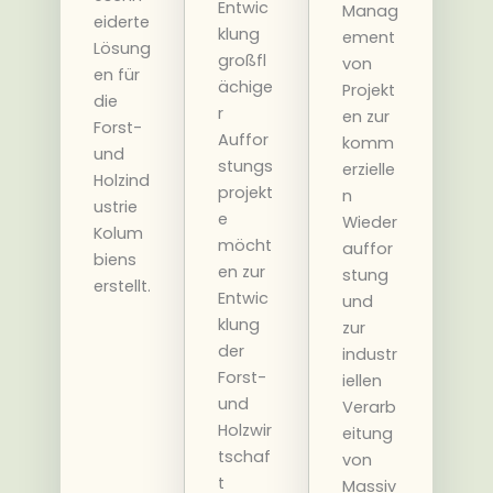
Entwic
Manag
eiderte
klung
ement
Lösung
großfl
von
en für
ächige
Projekt
die
r
en zur
Forst-
Auffor
komm
und
stungs
erzielle
Holzind
projekt
n
ustrie
e
Wieder
Kolum
möcht
auffor
biens
en zur
stung
erstellt.
Entwic
und
klung
zur
der
industr
Forst-
iellen
und
Verarb
Holzwir
eitung
tschaf
von
t
Massiv