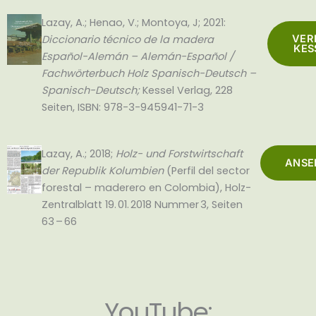
Lazay, A.; Henao, V.; Montoya, J; 2021:
Diccionario técnico de la madera
VER
KES
Español-Alemán – Alemán-Español /
Fachwörterbuch Holz Spanisch-Deutsch –
Spanisch-Deutsch;
Kessel Verlag, 228
Seiten, ISBN: 978-3-945941-71-3
Lazay, A.; 2018;
Holz- und Forstwirtschaft
ANSE
der Republik Kolumbien
(Perfil del sector
forestal – maderero en Colombia), Holz-
Zentralblatt 19. 01. 2018 Nummer 3, Seiten
63 – 66
YouTube: